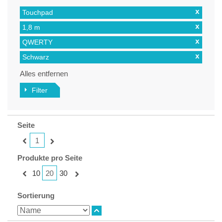
x
Touchpad
x
1,8 m
x
QWERTY
x
Schwarz
Alles entfernen
Filter
Seite
1
Produkte pro Seite
20
10
30
Sortierung