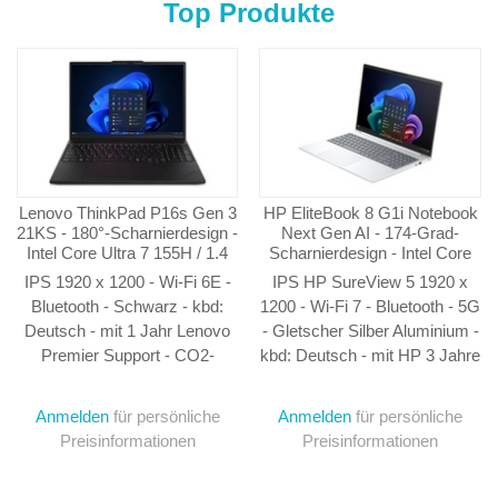
Top Produkte
Lenovo ThinkPad P16s Gen 3
HP EliteBook 8 G1i Notebook
21KS - 180°-Scharnierdesign -
Next Gen AI - 174-Grad-
Intel Core Ultra 7 155H / 1.4
Scharnierdesign - Intel Core
GHz - Win 11 Pro - RTX 500
Ultra 7 258V - Win 11 Pro -
IPS 1920 x 1200 - Wi-Fi 6E -
IPS HP SureView 5 1920 x
Ada - 32 GB RAM - 1 TB SSD
Intel Arc Graphics 140V - 32
Bluetooth - Schwarz - kbd:
1200 - Wi-Fi 7 - Bluetooth - 5G
TCG Opal Encryption 2,
GB RAM - 1 TB SSD NVMe -
Deutsch - mit 1 Jahr Lenovo
- Gletscher Silber Aluminium -
NVMe, Performance - 40.6
40.6 cm (16")
cm (16")
Premier Support - CO2-
kbd: Deutsch - mit HP 3 Jahre
Ausgleich 0,5 Tonnen (2.
Offsite Notebook-Hardware-
Generation)
Support
Anmelden
für persönliche
Anmelden
für persönliche
Preisinformationen
Preisinformationen