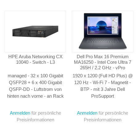
HPE Aruba Networking CX
Dell Pro Max 16 Premium
10040 - Switch - L3
MA16250 - Intel Core Ultra 7
265H / 2.2 GHz - vPro
Enterprise - Win 11 Pro - RTX
managed - 32 x 100 Gigabit
1920 x 1200 (Full HD Plus) @
PRO 1000 Blackwell - 32 GB
QSFP28 + 6 x 400 Gigabit
120 Hz - Wi-Fi 7 - Magnetit -
RAM - 1 TB SSD SED,
QSFP-DD - Luftstrom von
BTP - mit 3 Jahre Dell
NVMe, TLC, Performance -
40.646 cm (16")
hinten nach vorne - an Rack
ProSupport
montierbar
Anmelden
für persönliche
Anmelden
für persönliche
Preisinformationen
Preisinformationen