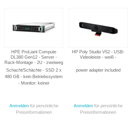
HPE ProLiant Compute
HP Poly Studio V52 - USB-
DL380 Gen12 - Server -
Videoleiste - weiß -
Rack-Montage - 2U - zweiweg
- 1 x Xeon 6505P / 2.2 GHz -
Schacht/Schächte - SSD 2 x
power adapter included
RAM 64 GB - Hot-Swap 6.4
480 GB - kein Betriebssystem
cm (2.5")
- Monitor: keiner
Anmelden
für persönliche
Anmelden
für persönliche
Preisinformationen
Preisinformationen