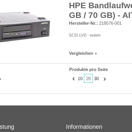
HPE Bandlaufwer
GB / 70 GB) - AI
Hersteller-Nr.:
218576-001
SCSI LVD - extern
Vergleichen
Produkte pro Seite
20
10
30
istung
Informationen