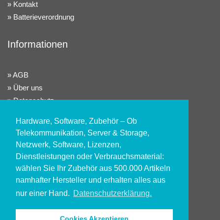
Kontakt
Batterieverordnung
Informationen
AGB
Über uns
Datenschutz
Widerrufsrecht
Hardware, Software, Zubehör – Ob
Impressum
Telekommunikation, Server & Storage,
Netzwerk, Software, Lizenzen,
Konto
Dienstleistungen oder Verbrauchsmaterial:
wählen Sie Ihr Zubehör aus 500.000 Artikeln
namhafter Hersteller und erhalten alles aus
Kundenlogin
nur einer Hand.
Datenschutzerklärung.
Registrieren
Alle Preisangaben sind exkl. gesetzl. MwSt. zzgl.
Cookies Akzeptieren