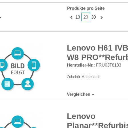
Produkte pro Seite
20
10
30
Lenovo H61 IVB 
W8 PRO**Refurb
Hersteller-Nr.:
FRU03T8193
Zubehör Mainboards
Vergleichen
Lenovo
Planar**Refurbi