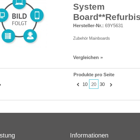
System
Board**Refurbi
Hersteller-Nr.:
69Y5631
Zubehör Mainboards
Vergleichen
Produkte pro Seite
20
10
30
istung
Informationen