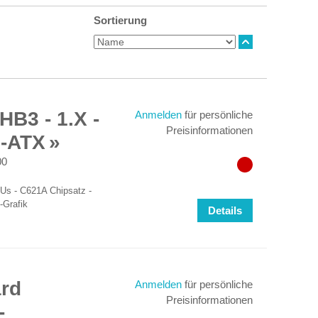
Sortierung
B3 - 1.X -
Anmelden
für persönliche
Preisinformationen
E-ATX
00
Us - C621A Chipsatz -
-Grafik
Details
ard
Anmelden
für persönliche
Preisinformationen
-