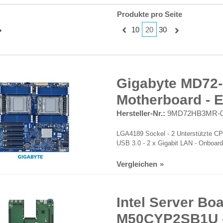
Produkte pro Seite
20
10
30
Gigabyte MD72-H
Motherboard - 
Hersteller-Nr.:
9MD72HB3MR-
LGA4189 Sockel - 2 Unterstützte CP
USB 3.0 - 2 x Gigabit LAN - Onboard
Vergleichen
Intel Server Bo
M50CYP2SB1U 