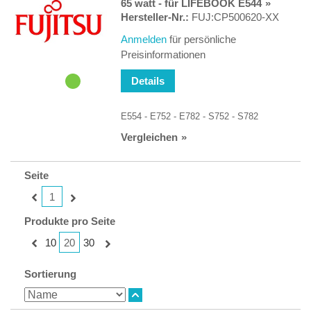
65 watt - für LIFEBOOK E544
Hersteller-Nr.:
FUJ:CP500620-XX
Anmelden
für persönliche
Preisinformationen
Details
E554 - E752 - E782 - S752 - S782
Vergleichen
Seite
1
Produkte pro Seite
20
10
30
Sortierung