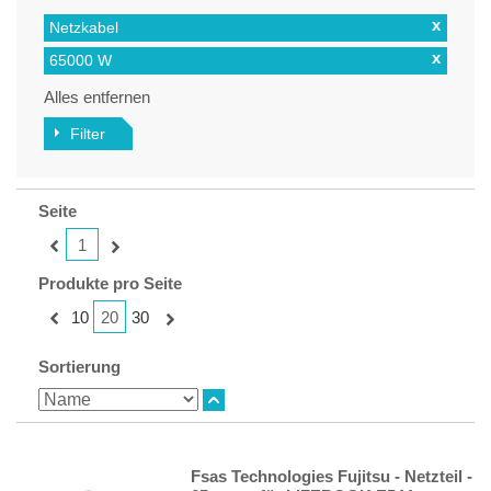
x
Netzkabel
x
65000 W
Alles entfernen
Filter
Seite
1
Produkte pro Seite
20
10
30
Sortierung
Fsas Technologies Fujitsu - Netzteil -