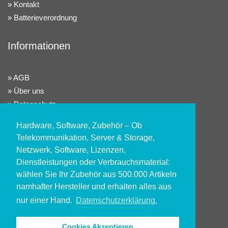
Kontakt
Batterieverordnung
Informationen
AGB
Über uns
Datenschutz
Widerrufsrecht
Hardware, Software, Zubehör – Ob
Impressum
Telekommunikation, Server & Storage,
Netzwerk, Software, Lizenzen,
Konto
Dienstleistungen oder Verbrauchsmaterial:
wählen Sie Ihr Zubehör aus 500.000 Artikeln
namhafter Hersteller und erhalten alles aus
Kundenlogin
nur einer Hand.
Datenschutzerklärung.
Registrieren
Alle Preisangaben sind exkl. gesetzl. MwSt. zzgl.
Cookies Akzeptieren