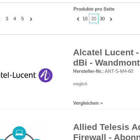
Produkte pro Seite
20
2
3
4
5
10
30
Alcatel Lucent -
dBi - Wandmon
Hersteller-Nr.:
ANT-S-M4-60
möglich
Vergleichen
Allied Telesis 
Firewall - Abon