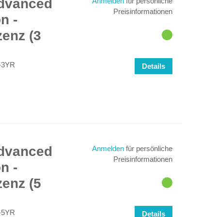
Advanced
Anmelden
für persönliche
Preisinformationen
n -
enz (3
-3YR
Details
Advanced
Anmelden
für persönliche
Preisinformationen
n -
enz (5
-5YR
Details