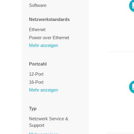
Software
Netzwerkstandards
Ethernet
Power over Ethernet
Mehr anzeigen
WLAN
xDSL
Portzahl
12-Port
16-Port
Mehr anzeigen
2-Port
24-Port
32-Port
Typ
4-Port
Netzwerk Service &
40-Port
Support
48-Port