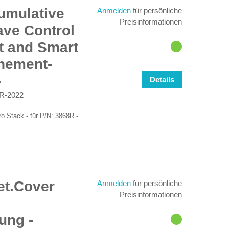
Cumulative
Anmelden
für persönliche
Preisinformationen
ve Control
t and Smart
nement-
Details
R-2022
ro Stack - für P/N: 3868R -
Net.Cover
Anmelden
für persönliche
Preisinformationen
ung -