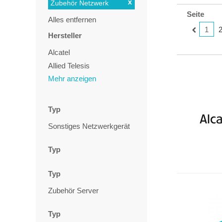
x
Zubehör Netzwerk
Seite
Alles entfernen
1
Hersteller
Alcatel
Allied Telesis
Mehr anzeigen
Barracuda
Cisco
CradlePoint
Typ
D-Link
Sonstiges Netzwerkgerät
HP
HPE
Typ
Huawei
Jabra
Typ
Lenovo
Zubehör Server
Palo Alto Networks
SonicWALL
Typ