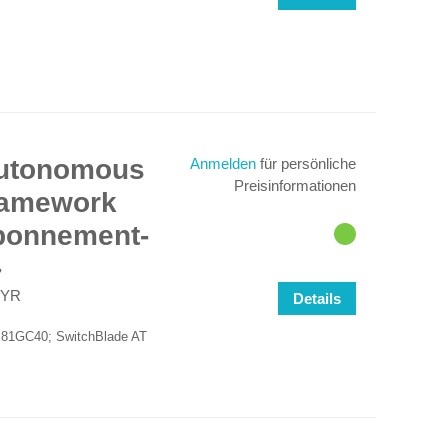
 Autonomous
Anmelden
für persönliche
Preisinformationen
ramework
Abonnement-
1YR
Details
SBX81GC40; SwitchBlade AT