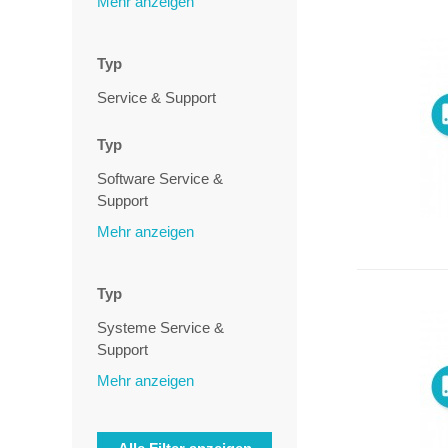
Mehr anzeigen
50-Port
6-Port
Typ
8-Port
Service & Support
Typ
Software Service &
Support
Mehr anzeigen
Typ
Systeme Service &
Support
Mehr anzeigen