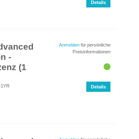
Details
Advanced
Anmelden
für persönliche
Preisinformationen
n -
enz (1
-1YR
Details