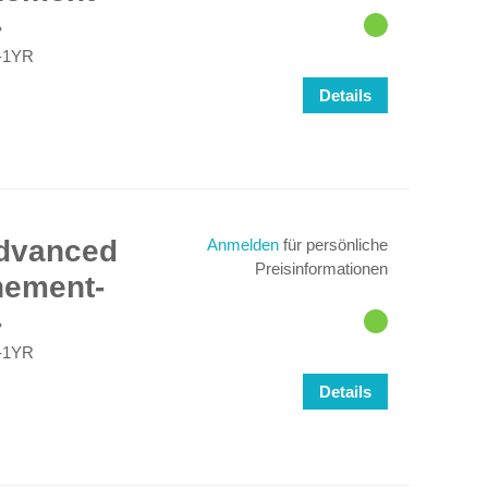
-1YR
Details
Advanced
Anmelden
für persönliche
Preisinformationen
nement-
-1YR
Details