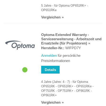
5 Jahre - für Optoma OP651RK+ -
OP651RKe
Vergleichen
Optoma Extended Warranty -
Serviceerweiterung - Arbeitszeit und
Ersatzteile (für Projektoren)
Hersteller-Nr.:
WIFPD7Y
Anmelden
für persönliche
Preisinformationen
Details
4 Jahre (Jahre: 4 - 7) - für Optoma
OP651RK - OP651RK+ - OP651RKe -
OP751RK - OP751RK+ - OP861RK -
OP861RK+
Vergleichen