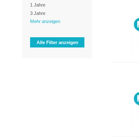
1 Jahre
3 Jahre
Mehr anzeigen
5 Jahre
Alle Filter anzeigen