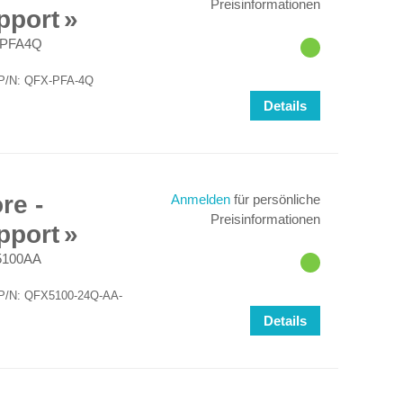
Preisinformationen
pport
PFA4Q
ür P/N: QFX-PFA-4Q
Details
re -
Anmelden
für persönliche
Preisinformationen
pport
100AA
ür P/N: QFX5100-24Q-AA-
Details