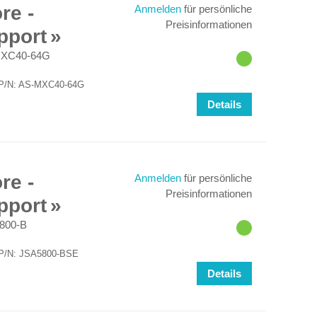
re -
Anmelden
für persönliche
Preisinformationen
pport
XC40-64G
ür P/N: AS-MXC40-64G
Details
re -
Anmelden
für persönliche
Preisinformationen
pport
800-B
ür P/N: JSA5800-BSE
Details