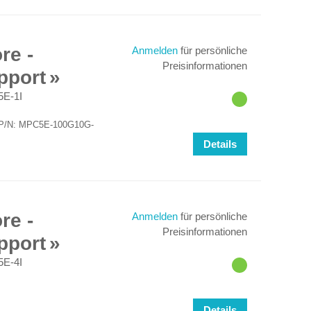
re -
Anmelden
für persönliche
Preisinformationen
pport
E-1I
für P/N: MPC5E-100G10G-
Details
re -
Anmelden
für persönliche
Preisinformationen
pport
E-4I
Details