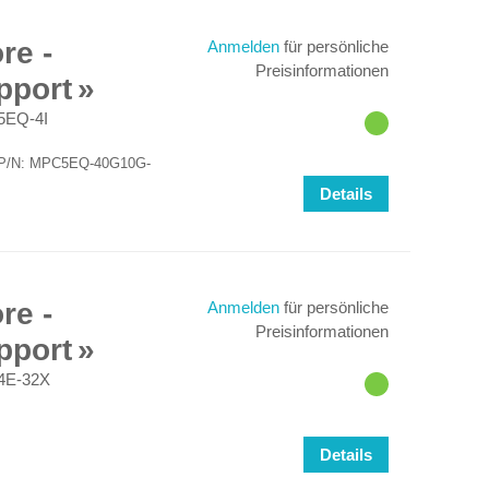
re -
Anmelden
für persönliche
Preisinformationen
pport
EQ-4I
für P/N: MPC5EQ-40G10G-
Details
re -
Anmelden
für persönliche
Preisinformationen
pport
E-32X
Details