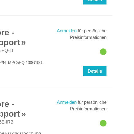
re -
Anmelden
für persönliche
Preisinformationen
pport
EQ-1I
für P/N: MPC5EQ-100G10G-
Details
re -
Anmelden
für persönliche
Preisinformationen
pport
E-IRB